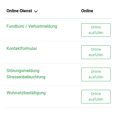
Online-Dienst
Online
Fundbüro / Verlustmeldung
Fundbüro / Ver
Online
ausfüllen
Kontaktformular
Kontaktformula
Online
ausfüllen
Störungsmeldung
Störungsmeldun
Online
Strassenbeleuchtung
ausfüllen
Wohnsitzbestätigung
Wohnsitzbestät
Online
ausfüllen