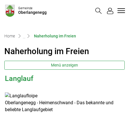
Oberlangenegg
Gemeinde
Oberlangenegg
zur Startseite
Direkt zur Hauptnavigation
Direkt zum Inhalt
Direkt zur Suche
Direkt zum Stichwortverzeichnis
(ausgewählt)
Home
Naherholung im Freien
Naherholung im Freien
Menü anzeigen
Langlauf
Oberlangenegg - Heimenschwand - Das bekannte und
beliebte Langlaufgebiet