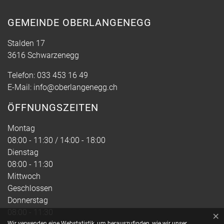
GEMEINDE OBERLANGENEGG
Stalden 17
3616 Schwarzenegg
Telefon:
033 453 16 49
E-Mail:
info@oberlangenegg.ch
ÖFFNUNGSZEITEN
Montag
08:00 - 11:30 / 14:00 - 18:00
Dienstag
08:00 - 11:30
Mittwoch
Geschlossen
Donnerstag
08:00 - 11:30
×
Webstatistik
Wir verwenden eine Webstatistik, um herauszufinden, wie wir unser