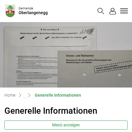
Oberlangenegg
Gemeinde
Oberlangenegg
zur Startseite
Direkt zur Hauptnavigation
Direkt zum Inhalt
Direkt zur Suche
Direkt zum Stichwortverzeichnis
(ausgewählt)
Home
Generelle Informationen
Generelle Informationen
Menü anzeigen