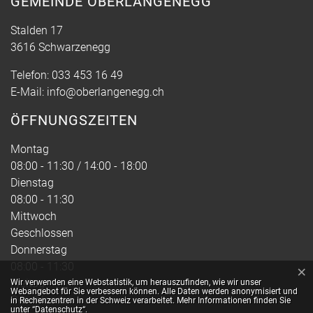
GEMEINDE OBERLANGENEGG
Stalden 17
3616 Schwarzenegg
Telefon:
033 453 16 49
E-Mail:
info@oberlangenegg.ch
ÖFFNUNGSZEITEN
Montag
08:00 - 11:30 / 14:00 - 18:00
Dienstag
08:00 - 11:30
Mittwoch
Geschlossen
Donnerstag
08:00 - 11:30
×
Webstatistik
Freitag
Wir verwenden eine Webstatistik, um herauszufinden, wie wir unser
Webangebot für Sie verbessern können. Alle Daten werden anonymisiert und
Geschlossen
in Rechenzentren in der Schweiz verarbeitet. Mehr Informationen finden Sie
unter
“Datenschutz“
.